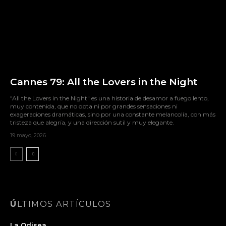
Cannes 79: All the Lovers in the Night
"All the Lovers in the Night" es una historia de desamor a fuego lento,
muy contenida, que no opta ni por grandes sensaciones ni
exageraciones dramáticas, sino por una constante melancolía, con más
tristeza que alegría, y una dirección sutil y muy elegante.
19 mayo, 2026
ÚLTIMOS ARTÍCULOS
La Odisea