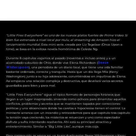
“Little Fires Everywhere” es uno de los nuevos platos fuertes de Prime Video. Si
bien fue estrenada a nivel local por Hulu, el streaming de Amazon hizo el
lanzamiento mundial.
Esta mini serie, creada por Liz Tegelaar (Once Upon a
time), se basa en la exitosa novela homónima de Celeste Ng.
Durante 8 capítulos viajamos al pasado (noventas e incluso antes) y a un
acomodado suburbio de Ohio, donde vive Elena Richardson (
Reese
Whiterspoon
), una periodista de un diario local, que tiene una vida familiar
bastante ordenada, correcta y tranquila. Hasta que un día llega Mia (Kerry
Washington) junto a su hija adolescente, convirtiéndose en inquilinas de Elena.
Así empieza una relación compleja y destructiva, que develará varios secretos
guardados para bien y para mal.
“Little Fires Everywhere” sigue el típico formato de personajes foráneos que
llegan a un lugar inapropiado, sirviendo como pólvora para dinamitar aquellos
conflictos, problemas y secretos que se mantienen tapados por correcciones
políticas y una idiosincrasia donde las caretas e hipocresías tienen el control. La
miniserie arranca con un incendio y retrocedemos para que capítulo tras capítulo
la tensión vaya creciendo, los misterios se retuerzan y uno como espectador
disfrute y sufra intentando resolverlos. Ahí está su principal atractivo y
entretenimiento. Similar a “Big Little Lies”, aunque más coja.
Para conseguirlo, se apoya en un buen duelo entre Reese Whiterspoon y Kerry