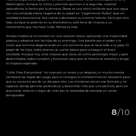
Washington. Aunque la crítica y premios apuntan a la segunda, nosotros
aplaudimos lo hecho por la primera. Reese es una actriz brillante que aún sigue
con una estúpida estela negativa de su papel en “Legalmente Rubia” (que en
realidad es buenísimo). Acá vuelve a demostrar su enorme talento. Kerry por otro
lado, aunque es potente en su dramatismo, está llena de muecas y un
histrionismo que nos hace ruido. Menos es más.
Ambas madres se enrumban en una relación tóxica, aplicando una maternidad
postiza y adoptiva con las hijas de su enemiga. Una batalla por el poder y la
razón que termina degenerando en una tormenta que se lleva todo a su paso. El
papel de los hijos, todos jóvenes, se vuelve básico para conseguir el buen
resultado. Aunque hay unos mejores que otros, así como personajes mejor y peor
desarrollados, todos cumplen y funcionan para que la historia se resuelva y tenga
el impacto esperado.
“Little Fires Everywhere” no marcará un antes y un después, ni mucho menos
cambiará las reglas del juego, pero sí consigue el entretenimiento necesario para
que su consumo sea de un día para otro. Las miniseries tienen ese formato y rol
especial, donde permite profundizar y desarrollar más que una película, pero sin
quemarse, rellenar o bajar de nivel por la necesidad de estirarse en varias
temporadas.
8
/10