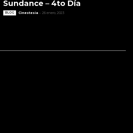
Sundance – 4to Día
-
BLOG
Cinestesia
26 enero, 2023