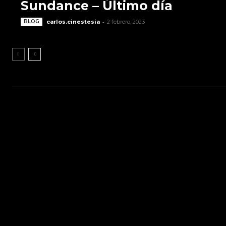
Sundance – Último día
-
BLOG
carlos.cinestesia
2 febrero, 2023