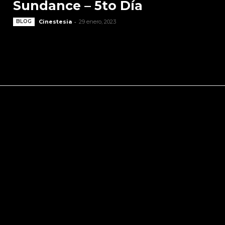
Sundance – 5to Día
-
BLOG
Cinestesia
29 enero, 2023