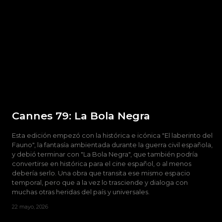
Cannes 79: La Bola Negra
Esta edición empezó con la histórica e icónica "El laberinto del
Fauno", la fantasía ambientada durante la guerra civil española,
y debió terminar con "La Bola Negra", que también podría
convertirse en histórica para el cine español, o al menos
debería serlo. Una obra que transita ese mismo espacio
temporal, pero que a la vez lo trasciende y dialoga con
muchas otras heridas del país y universales.
22 mayo, 2026