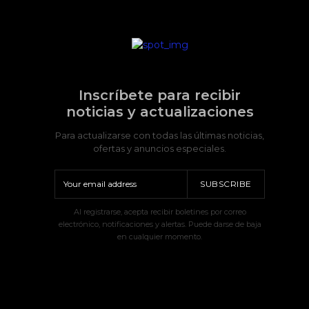
Inscríbete para recibir
noticias y actualizaciones
Para actualizarse con todas las últimas noticias,
ofertas y anuncios especiales.
SUBSCRIBE
Al registrarse, acepta recibir boletines por correo
electrónico, notificaciones y alertas. Puede darse de baja
en cualquier momento.