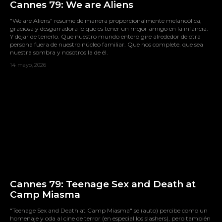
Cannes 79: We are Aliens
"We are Aliens" resume de manera proporcionalmente melancólica,
graciosa y desgarradora lo que es tener un mejor amigo en la infancia.
Y dejar de tenerlo. Que nuestro mundo entero gire alrededor de otra
persona fuera de nuestro núcleo familiar. Que nos complete. que sea
nuestra sombra y nosotros la de él.
14 mayo, 2026
Cannes 79: Teenage Sex and Death at
Camp Miasma
"Teenage Sex and Death at Camp Miasma" se (auto) percibe como un
homenaje y oda al cine de terror (en especial los slashers), pero también