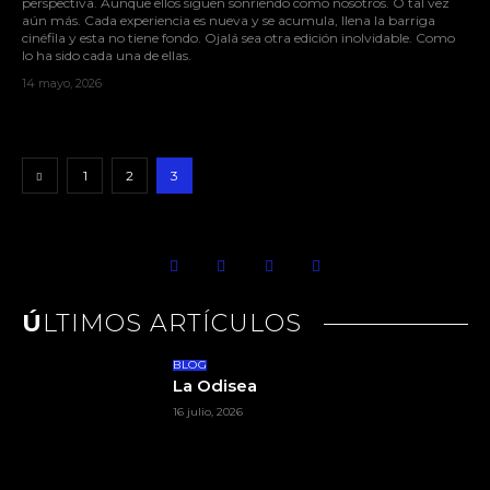
perspectiva. Aunque ellos siguen sonriendo como nosotros. O tal vez
aún más. Cada experiencia es nueva y se acumula, llena la barriga
cinéfila y esta no tiene fondo. Ojalá sea otra edición inolvidable. Como
lo ha sido cada una de ellas.
14 mayo, 2026
1
2
3
ÚLTIMOS ARTÍCULOS
BLOG
La Odisea
16 julio, 2026