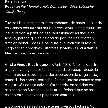
País:
Francia
Reparto:
Pio Marmaï, Anais Demoustier, Gilles Lellouche,
Vimala Pons
.
Tuvimos la suerte, ahora lo entendemos, de haber debutado
en Cannes con
«Annette»
de
Leos Carax
como pelicula de
inauguración. A partir de ese impresionante arranque del
festival, parece que se ha optado por una ruta distinta y
también menor. Todas la películas que iniciaron el festival
luego serían olvidables. Discretas. Inofensivas.
«La Vénus
Èlectrique»
, no es la excepción.
En
«La Vénus Èlectrique»
– «París, 1928. Antoine Balestro,
un joven y elegante pintor, no ha podido trabajar desde la
muerte de su esposa, para desesperación de su galerista,
Armand. Una noche, borracho, Antoine intenta contactar con
ella a través de una adivina. Sin saberlo, en realidad está
hablando con Suzanne, una humilde feriante que se ha
colado en su caravana para robar comida.»
El porqué de esta ruta debe tener diversos factores. No