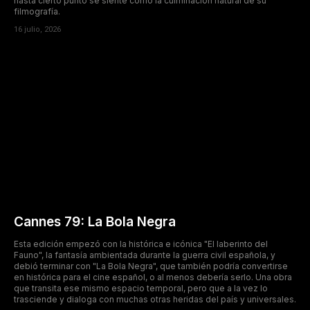
hasta cierto punto se siente como la culminación natural de su
filmografía.
16 julio, 2026
Cannes 79: La Bola Negra
Esta edición empezó con la histórica e icónica "El laberinto del
Fauno", la fantasía ambientada durante la guerra civil española, y
debió terminar con "La Bola Negra", que también podría convertirse
en histórica para el cine español, o al menos debería serlo. Una obra
que transita ese mismo espacio temporal, pero que a la vez lo
trasciende y dialoga con muchas otras heridas del país y universales.