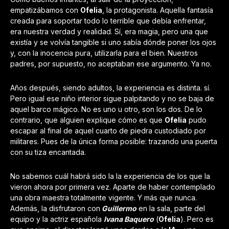
empatizábamos con
Ofelia
, la protagonista. Aquella fantasía
creada para soportar todo lo terrible que debía enfrentar,
era nuestra verdad y realidad. Sí, era magia, pero una que
existía y se volvía tangible si uno sabía dónde poner los ojos
y, con la inocencia pura, utilizarla para el bien. Nuestros
padres, por supuesto, no aceptaban ese argumento. Ya no.
Años después, siendo adultos, la experiencia es distinta. sí.
Pero igual ese niño interior sigue palpitando y no se baja de
aquel barco mágico. No es uno u otro, son los dos. De lo
contrario, que alguien explique cómo es que
Ofelia
pudo
escapar al final de aquel cuarto de piedra custodiado por
militares. Pues de la única forma posible: trazando una puerta
con su tiza encantada.
No sabemos cuál habrá sido la la experiencia de los que la
vieron ahora por primera vez. Aparte de haber contemplado
una obra maestra totalmente vigente. Y más que nunca.
Además, la disfrutaron con
Guillermo
en la sala, parte del
equipo y la actriz española
Ivana Baquero
(
Ofelia
). Pero es