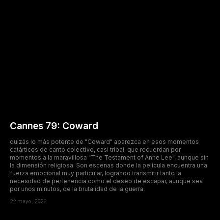
Cannes 79: Coward
quizás lo más potente de "Coward" aparezca en esos momentos
catárticos de canto colectivo, casi tribal, que recuerdan por
momentos a la maravillosa "The Testament of Anne Lee", aunque sin
la dimensión religiosa. Son escenas donde la película encuentra una
fuerza emocional muy particular, logrando transmitir tanto la
necesidad de pertenencia como el deseo de escapar, aunque sea
por unos minutos, de la brutalidad de la guerra.
22 mayo, 2026