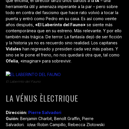
que encima, el director lanzó unos dardos a la
IA
– una
herramienta útil y amenaza imperante a la par – pero sobre
todo en contra del fascismo que hace rato volvió a tocar la
puerta y entró como Pedro en su casa. Es así como veinte
años después,
«El Laberinto del Fauno»
se siente más
contemporánea que en su estreno. Más relevante. Y por ello
también más trágica. De terror. La fantasía dejó de ser ficción
y la historia ya no es recuerdo sino realidad. Los capitanes
Vidales
han regresado y presiden cada vez más países. Y
sino se le pone el freno, no nos quedará otra que, tal como
Ofelia
, «imaginar» para sobrevivir.
El Laberinto del Fauno
LA VÉNUS ÈLECTRIQUE
Dirección:
Pierre Salvado
ri
Guión:
Benjamin Charbit, Benoît Graffin, Pierre
Salvadori.
Idea:
Robin Campillo, Rebecca Zlotowski