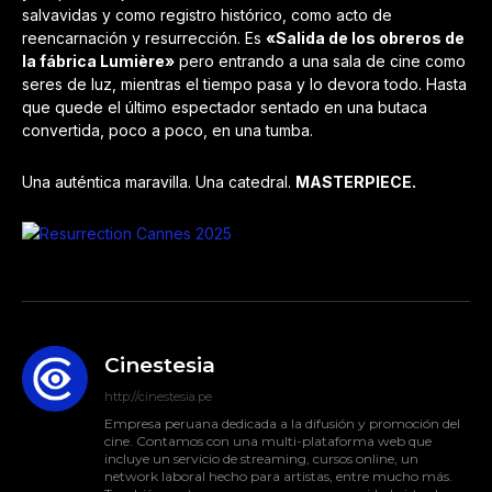
salvavidas y como registro histórico, como acto de
reencarnación y resurrección. Es
«Salida de los obreros de
la fábrica Lumière»
pero entrando a una sala de cine como
seres de luz, mientras el tiempo pasa y lo devora todo. Hasta
que quede el último espectador sentado en una butaca
convertida, poco a poco, en una tumba.
Una auténtica maravilla. Una catedral.
MASTERPIECE.
Cinestesia
http://cinestesia.pe
Empresa peruana dedicada a la difusión y promoción del
cine. Contamos con una multi-plataforma web que
incluye un servicio de streaming, cursos online, un
network laboral hecho para artistas, entre mucho más.