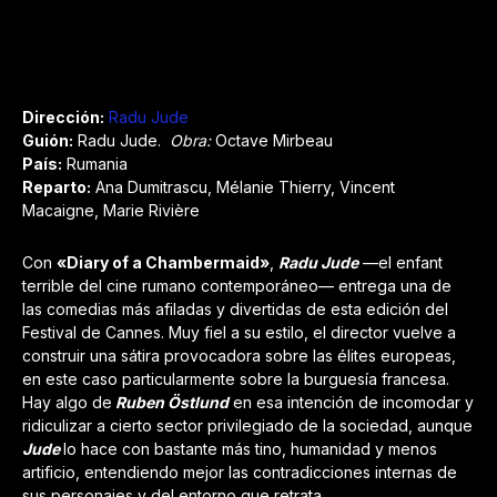
Dirección:
Radu Jud
e
Guión:
Radu Jude.
Obra:
Octave Mirbeau
País:
Rumania
Reparto:
Ana Dumitrascu, Mélanie Thierry, Vincent
Macaigne, Marie Rivière
Con
«Diary of a Chambermaid»
,
Radu Jude
—el enfant
terrible del cine rumano contemporáneo— entrega una de
las comedias más afiladas y divertidas de esta edición del
Festival de Cannes. Muy fiel a su estilo, el director vuelve a
construir una sátira provocadora sobre las élites europeas,
en este caso particularmente sobre la burguesía francesa.
Hay algo de
Ruben Östlund
en esa intención de incomodar y
ridiculizar a cierto sector privilegiado de la sociedad, aunque
Jude
lo hace con bastante más tino, humanidad y menos
artificio, entendiendo mejor las contradicciones internas de
sus personajes y del entorno que retrata.