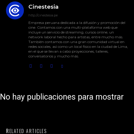
Cinestesia
http://cinestesia.pe
Empresa peruana dedicada a la difusión y promoción del
cine. Contamos con una multi-plataforma web que
incluye un servicio de streaming, cursos online, un
network laboral hecho para artistas, entre mucho más.
También contamos con una gran comunidad virtual en
redes sociales, así como un local físico en la ciudad de Lima,
en el que se llevan a cabo proyecciones, talleres,
conversatorios y mucho más.
No hay publicaciones para mostrar
RELATED ARTICLES