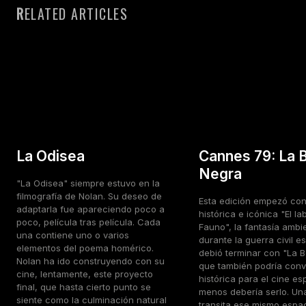
RELATED ARTICLES
La Odisea
Cannes 79: La 
Negra
"La Odisea" siempre estuvo en la
filmografía de Nolan. Su deseo de
Esta edición empezó con
adaptarla fue apareciendo poco a
histórica e icónica "El la
poco, película tras película. Cada
Fauno", la fantasía ambi
una contiene uno o varios
durante la guerra civil e
elementos del poema homérico.
debió terminar con "La B
Nolan ha ido construyendo con su
que también podría conv
cine, lentamente, este proyecto
histórica para el cine es
final, que hasta cierto punto se
menos debería serlo. Un
siente como la culminación natural
transita ese mismo espa