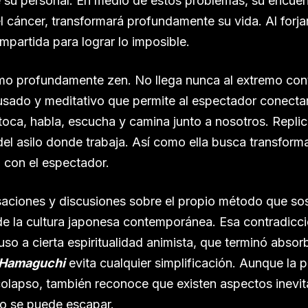
e su personal. En medio de estos problemas, su encuen
el cáncer, transformará profundamente su vida. Al for
partida para lograr lo imposible.
smo profundamente zen. No llega nunca al extremo co
pausado y meditativo que permite al espectador conec
toca, habla, escucha y camina junto a nosotros. Repl
del asilo donde trabaja. Así como ella busca transforma
 con el espectador.
rsaciones y discusiones sobre el propio método que sos
o de la cultura japonesa contemporánea. Esa contradicc
cluso a cierta espiritualidad animista, que terminó abso
Hamaguchi
evita cualquier simplificación. Aunque la p
 colapso, también reconoce que existen aspectos inevit
no se puede escapar.