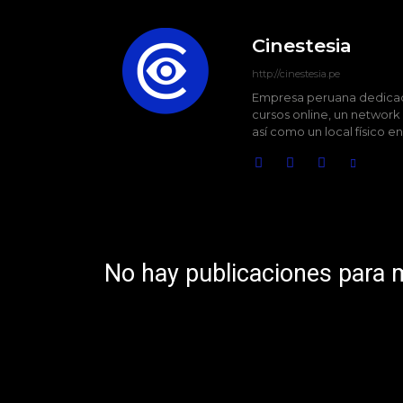
Cinestesia
http://cinestesia.pe
Empresa peruana dedicada
cursos online, un network
así como un local físico e
No hay publicaciones para 