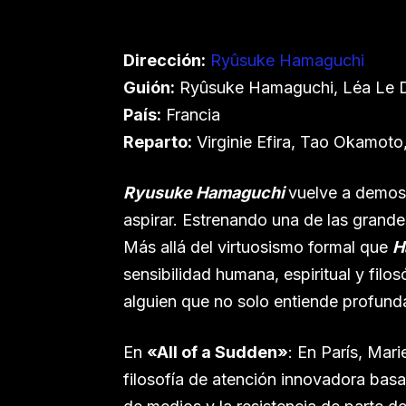
Dirección:
Ryûsuke Hamaguch
i
Guión:
Ryûsuke Hamaguchi, Léa Le 
País:
Francia
Reparto:
Virginie Efira, Tao Okamot
Ryusuke Hamaguchi
vuelve a demos
aspirar. Estrenando una de las grande
Más allá del virtuosismo formal que
H
sensibilidad humana, espiritual y filo
alguien que no solo entiende profund
En
«All of a Sudden»
: En París, Mar
filosofía de atención innovadora basa