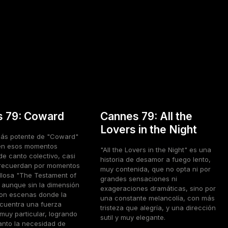
 79: Coward
Cannes 79: All the
Lovers in the Night
más potente de "Coward"
en esos momentos
"All the Lovers in the Night" es una
de canto colectivo, casi
historia de desamor a fuego lento,
e recuerdan por momentos
muy contenida, que no opta ni por
illosa "The Testament of
grandes sensaciones ni
 aunque sin la dimensión
exageraciones dramáticas, sino por
 Son escenas donde la
una constante melancolía, con más
ncuentra una fuerza
tristeza que alegría, y una dirección
muy particular, logrando
sutil y muy elegante.
tanto la necesidad de