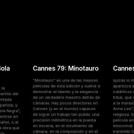
Bola
Cannes 79: Minotauro
Cannes
"Minotauro" es una de las mejores
quizás lo 
películas de esta edición y vuelve a
aparezca 
 la
demostrar el talento y la elegancia
catárticos 
berinto del
de un verdadero maestro detrás de
tribal, qu
entada
cámaras. Hay pocos directores en
a la marav
spañola, y
Cannes (y en el mundo) capaces
Anne Lee",
ola Negra",
de lograr un trabajo tan pulido: una
religiosa.
ertirse en
precisión milimétrica en la puesta
película e
pañol, o al
en escena, en el movimiento de
emocional 
a obra que
cámara, en la composición y en el
transmitir 
cio