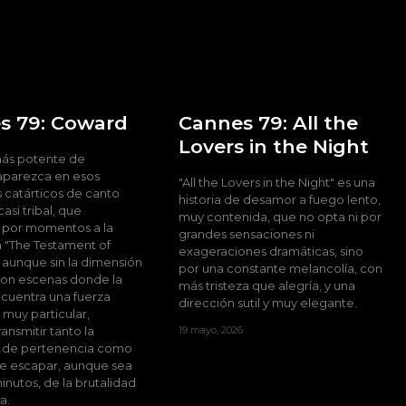
s 79: Coward
Cannes 79: All the
Lovers in the Night
más potente de
aparezca en esos
"All the Lovers in the Night" es una
catárticos de canto
historia de desamor a fuego lento,
casi tribal, que
muy contenida, que no opta ni por
 por momentos a la
grandes sensaciones ni
a "The Testament of
exageraciones dramáticas, sino
 aunque sin la dimensión
por una constante melancolía, con
 Son escenas donde la
más tristeza que alegría, y una
ncuentra una fuerza
dirección sutil y muy elegante.
muy particular,
ansmitir tanto la
19 mayo, 2026
 de pertenencia como
e escapar, aunque sea
inutos, de la brutalidad
a.