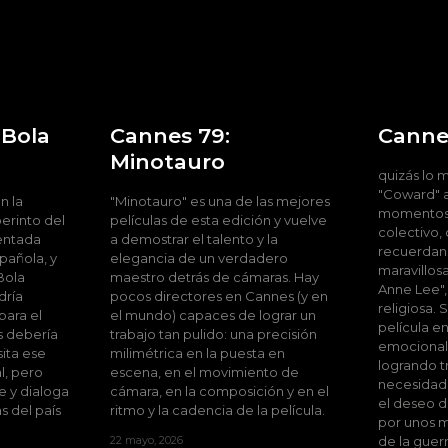
 Bola
Cannes 79:
Canne
Minotauro
quizás lo 
"Coward" 
n la
"Minotauro" es una de las mejores
momentos 
berinto del
películas de esta edición y vuelve
colectivo, 
ientada
a demostrar el talento y la
recuerdan
spañola, y
elegancia de un verdadero
maravillos
Bola
maestro detrás de cámaras. Hay
Anne Lee",
dría
pocos directores en Cannes (y en
religiosa.
para el
el mundo) capaces de lograr un
película e
s debería
trabajo tan pulido: una precisión
emocional 
sita ese
milimétrica en la puesta en
logrando tr
l, pero
escena, en el movimiento de
necesidad
de y dialoga
cámara, en la composición y en el
el deseo d
s del país
ritmo y la cadencia de la película.
por unos m
22 mayo, 2026
de la guerr