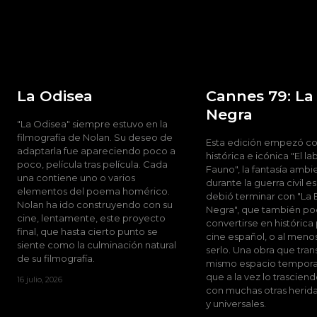
La Odisea
Cannes 79: La
Negra
"La Odisea" siempre estuvo en la
filmografía de Nolan. Su deseo de
Esta edición empezó co
adaptarla fue apareciendo poco a
histórica e icónica "El la
poco, película tras película. Cada
Fauno", la fantasía amb
una contiene uno o varios
durante la guerra civil e
elementos del poema homérico.
debió terminar con "La 
Nolan ha ido construyendo con su
Negra", que también po
cine, lentamente, este proyecto
convertirse en histórica 
final, que hasta cierto punto se
cine español, o al meno
siente como la culminación natural
serlo. Una obra que tran
de su filmografía.
mismo espacio tempora
que a la vez lo trascien
16 julio, 2026
con muchas otras herida
y universales.