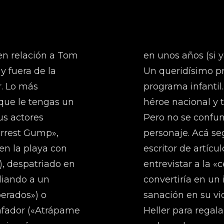
n relación a Tom
en unos años (si y
 fuera de la
Un queridísimo p
r. Lo más
programa infantil
 que le tengas un
héroe nacional y 
us actores
Pero no se confun
Forrest Gump»,
personaje. Acá se
en la playa con
escritor de artícu
), despatriado en
entrevistar a la 
diando a un
convertiría en un
perados») o
sanación en su v
afador («Atrápame
Heller para regala