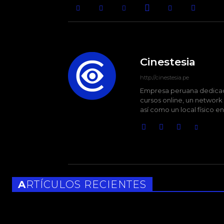
Cinestesia
http://cinestesia.pe
Empresa peruana dedicada
cursos online, un network
así como un local físico e
ARTÍCULOS RECIENTES