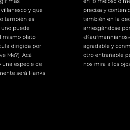
igir más
en lo meloso o m
 villanesco y que
precisa y conteni
ro también es
también en la deci
, uno puede
arriesgándose po
el mismo plato.
«Kaufmannianos». 
ula dirigida por
agradable y conm
ive Me?). Acá
otro entrañable 
o una especie de
nos mira a los ojo
amente será Hanks