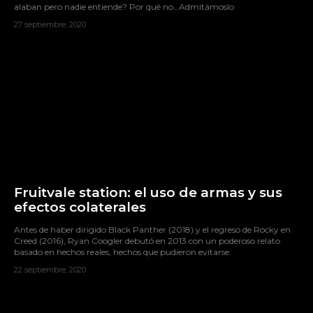
alaban pero nadie entiende? Por qué no…Admitámoslo
27 septiembre, 2020
Fruitvale station: el uso de armas y sus
efectos colaterales
Antes de haber dirigido Black Panther (2018) y el regreso de Rocky en
Creed (2016), Ryan Coogler debutó en 2013 con un poderoso relato
basado en hechos reales, hechos que pudieron evitarse.
22 septiembre, 2020