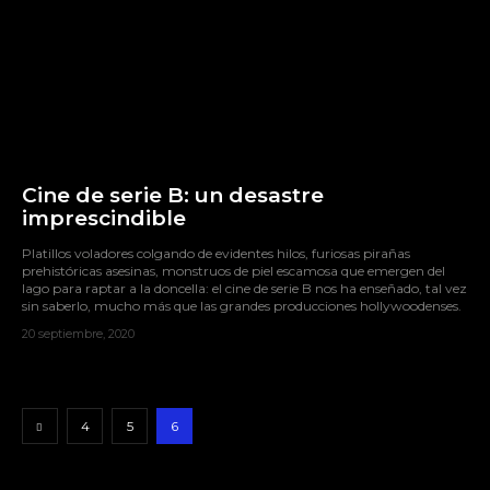
Cine de serie B: un desastre
imprescindible
Platillos voladores colgando de evidentes hilos, furiosas pirañas
prehistóricas asesinas, monstruos de piel escamosa que emergen del
lago para raptar a la doncella: el cine de serie B nos ha enseñado, tal vez
sin saberlo, mucho más que las grandes producciones hollywoodenses.
20 septiembre, 2020
4
5
6