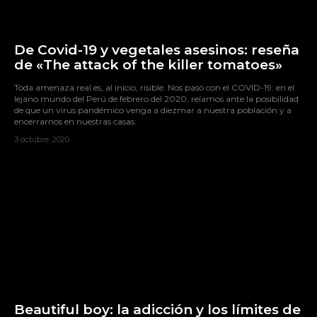
De Covid-19 y vegetales asesinos: reseña
de «The attack of the killer tomatoes»
Toda amenaza real es, al inicio, risible. Nos pasó con el COVID-19: en el
lejano mundo del Perú de febrero del 2020, reíamos ante la posibilidad
de que un virus pandémico venga a diezmar a nuestra población y a
encerrarnos en nuestras casas.
3 octubre, 2020
Beautiful boy: la adicción y los límites de