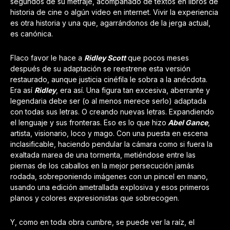
segundos de su metraje, acompañado de textos en libros de
historia de cine o algún video en internet. Vivir la experiencia
es otra historia y una que, agarrándonos de la jerga actual,
es canónica.
Flaco favor le hace a
Ridley Scott
que pocos meses
después de su adaptación se reestrene esta versión
restaurado, aunque justicia cinéfila le sobra a la anécdota.
Era así
Ridley
, era así. Una figura tan excesiva, aberrante y
legendaria debe ser (o al menos merece serlo) adaptada
con todas sus letras. O creando nuevas letras. Expandiendo
el lenguaje y sus fronteras. Eso es lo que hizo
Abel Gance
,
artista, visionario, loco y mago. Con una puesta en escena
inclasificable, haciendo pendular la cámara como si fuera la
exaltada marea de una tormenta, metiéndose entre las
piernas de los caballos en la mejor persecución jamás
rodada, sobreponiendo imágenes con un pincel en mano,
usando una edición ametrallada explosiva y esos primeros
planos y colores expresionistas que sobrecogen.
Y, como en toda obra cumbre, se puede ver la raíz, el