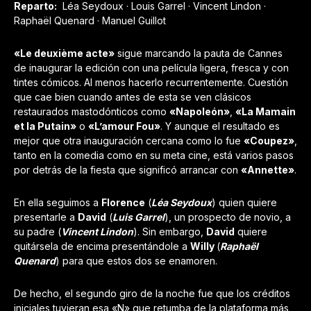
Reparto:
Léa Seydoux · Louis Garrel · Vincent Lindon ·
Raphaël Quenard · Manuel Guillot
«Le deuxième acte»
sigue marcando la pauta de Cannes
de inaugurar la edición con una película ligera, fresca y con
tintes cómicos. Al menos hacerlo recurrentemente. Cuestión
que cae bien cuando antes de esta se ven clásicos
restaurados mastodónticos como
«Napoleón»
,
«La Mamain
et la Putain»
o
«L’amour Fou»
. Y aunque el resultado es
mejor que otra inauguración cercana como lo fue
«Coupez»
,
tanto en la comedia como en su meta cine, está varios pasos
por detrás de la fiesta que significó arrancar con
«Annette»
.
En ella seguimos a
Florence
(
Léa Seydoux
) quien quiere
presentarle a
David
(
Luis Garrel
), un prospecto de novio, a
su padre (
Vincent Lindon
). Sin embargo,
David
quiere
quitársela de encima presentándole a
Willy
(
Raphaël
Quenard
) para que estos dos se enamoren.
De hecho, el segundo giro de la noche fue que los créditos
iniciales tuvieran esa «N» que retumba de la plataforma más