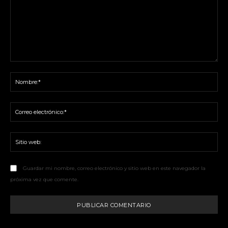
Comentario:
No
Co
ele
Sit
we
Guardar mi nombre, correo electrónico y sitio web en este navegador la
próxima vez que comente.