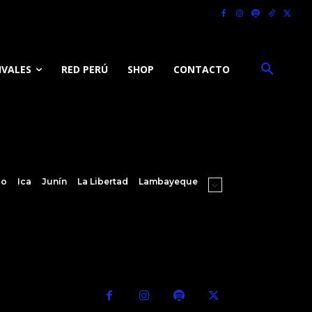
IVALES
RED PERÚ
SHOP
CONTACTO
co
Ica
Junín
La Libertad
Lambayeque