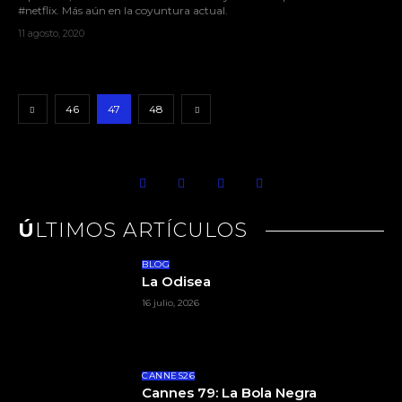
#netflix. Más aún en la coyuntura actual.
11 agosto, 2020
46
47
48
ÚLTIMOS ARTÍCULOS
BLOG
La Odisea
16 julio, 2026
CANNES26
Cannes 79: La Bola Negra