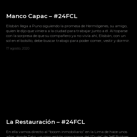
Manco Capac – #24FCL
Elisbán llega a Puno siguiendo la promesa de Hermógenes, su amigo,
quien le dijo que viniera a la ciudad para trabajar junto a él. Al toparse
con la sorpresa de que su compañero ya no vivía ahí, Elisbán, con un
sol en el bolsillo, debe buscar trabajo para poder comer, vestir y dormir.
17 agosto, 2020
La Restauración – #24FCL
En ella vamos directo al “boom inmobiliario” en la Lima de hace unos
años, donde Tato, un cincuentón cono tonos del “Dude” de Jeff Bridges