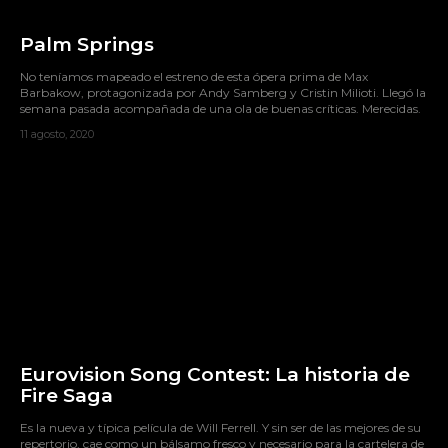
Palm Springs
No teníamos mapeado el estreno de esta ópera prima de Max
Barbakow, protagonizada por Andy Samberg y Cristin Milioti. Llegó la
semana pasada acompañada de una ola de buenas críticas. Merecidas.
11 agosto, 2020
Eurovision Song Contest: La historia de
Fire Saga
Es la nueva y típica película de Will Ferrell. Y sin ser de las mejores de su
repertorio, cae como un bálsamo fresco y necesario para la cartelera de