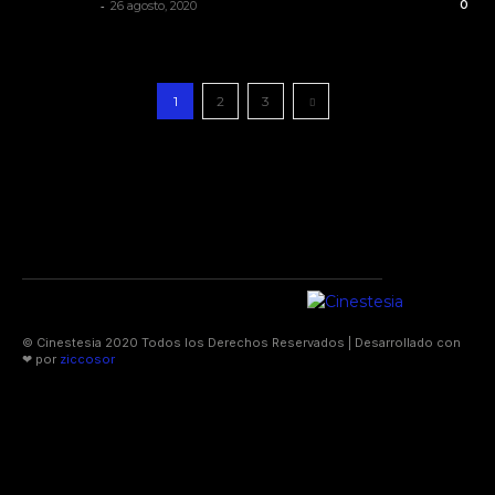
-
Cinestesia
26 agosto, 2020
0
1
2
3
© Cinestesia 2020 Todos los Derechos Reservados | Desarrollado con
❤ por
ziccosor