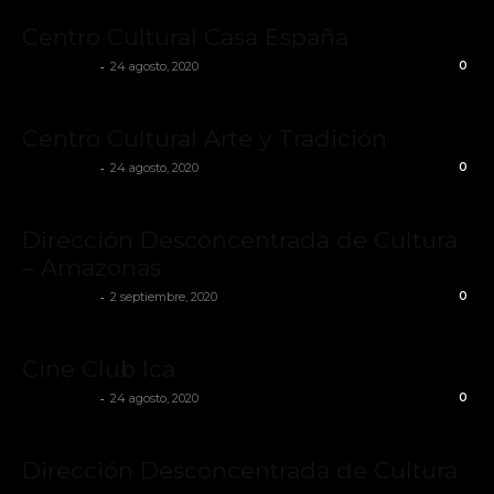
Centro Cultural Casa España
-
Cinestesia
24 agosto, 2020
0
Centro Cultural Arte y Tradición
-
Cinestesia
24 agosto, 2020
0
Dirección Desconcentrada de Cultura
– Amazonas
-
Cinestesia
2 septiembre, 2020
0
Cine Club Ica
-
Cinestesia
24 agosto, 2020
0
Dirección Desconcentrada de Cultura