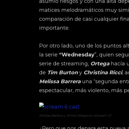
asumió riesgos y con una alta de
matices melodramáticos muy simil
comparación de casi cualquier fin
importante.
Por otro lado, uno de los puntos a
la serie
“Wednesday
”, quien segu
serie de streaming,
Ortega
hacía u
de
Tim Burton
y
Christina Ricci
, 
Melissa Barrera
una “segunda entr
espectacular, más violento, más pe
Melissa Barrera y Jenna Ortega en «Scream VI”
¿Pero que nos depara esta nueva 