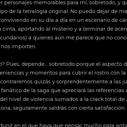
er personajes memorables para mí, sobretodo, y q
ipo de la tetralogía original. No puedo dejar de 
 conviviendo en su día a día en un escenario de c
 cinta, aportando al misterio y a terminar de acer
secundarios) a quienes aún me parece que no con
 nos importen.
lo? Pues, depende… sobretodo porque el aspecto de
onveniencias y momentos para cubrir el rostro con
ncontraremos quizás y sorprendentemente a las jus
anático de la saga que apreciará las referencias
el nivel de violencia sumados a la crack total de
toria, seguramente saldrás con cierta satisfacción.
dunit en el que haya que pensar mucho para antici