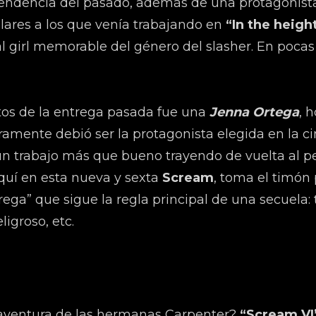
pendencia del pasado, además de una protagonist
ares a los que venía trabajando en
“In the heigh
al girl memorable del género del slasher. En poca
ltos de la entrega pasada fue una
Jenna Ortega
, 
ramente debió ser la protagonista elegida en la ci
n trabajo más que bueno trayendo de vuelta al per
aquí en esta nueva y sexta
Scream
, toma el timón 
ega” que sigue la regla principal de una secuela
ligroso, etc.
aventura de las hermanas Carpenter?
“Scream VI