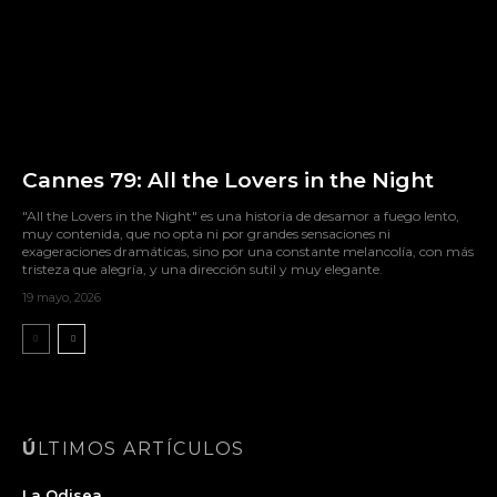
Cannes 79: All the Lovers in the Night
"All the Lovers in the Night" es una historia de desamor a fuego lento,
muy contenida, que no opta ni por grandes sensaciones ni
exageraciones dramáticas, sino por una constante melancolía, con más
tristeza que alegría, y una dirección sutil y muy elegante.
19 mayo, 2026
ÚLTIMOS ARTÍCULOS
La Odisea