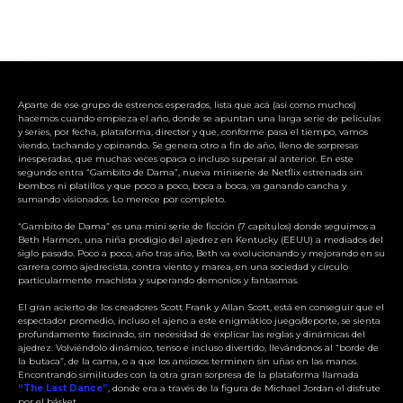
Aparte de ese grupo de estrenos esperados, lista que acá (así como muchos)
hacemos cuando empieza el año, donde se apuntan una larga serie de películas
y series, por fecha, plataforma, director y que, conforme pasa el tiempo, vamos
viendo, tachando y opinando. Se genera otro a fin de año, lleno de sorpresas
inesperadas, que muchas veces opaca o incluso superar al anterior. En este
segundo entra “Gambito de Dama”, nueva miniserie de Netflix estrenada sin
bombos ni platillos y que poco a poco, boca a boca, va ganando cancha y
sumando visionados. Lo merece por completo.
“Gambito de Dama” es una mini serie de ficción (7 capítulos) donde seguimos a
Beth Harmon, una niña prodigio del ajedrez en Kentucky (EEUU) a mediados del
siglo pasado. Poco a poco, año tras año, Beth va evolucionando y mejorando en su
carrera como ajedrecista, contra viento y marea, en una sociedad y círculo
particularmente machista y superando demonios y fantasmas.
El gran acierto de los creadores Scott Frank y Allan Scott, está en conseguir que el
espectador promedio, incluso el ajeno a este enigmático juego/deporte, se sienta
profundamente fascinado, sin necesidad de explicar las reglas y dinámicas del
ajedrez. Volviéndolo dinámico, tenso e incluso divertido, llevándonos al “borde de
la butaca”, de la cama, o a que los ansiosos terminen sin uñas en las manos.
Encontrando similitudes con la otra gran sorpresa de la plataforma llamada
“The Last Dance”
, donde era a través de la figura de Michael Jordan el disfrute
por el básket.