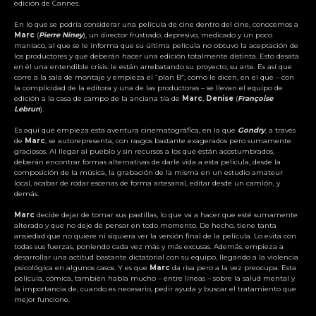
edición de Cannes.
En lo que se podría considerar una película de cine dentro del cine, conocemos a
Marc
(
Pierre Niney
), un director frustrado, depresivo, medicado y un poco
maniaco, al que se le informa que su última película no obtuvo la aceptación de
los productores y que deberán hacer una edición totalmente distinta. Esto desata
en él una entendible crisis: le están arrebatando su proyecto, su arte. Es así que
corre a la sala de montaje y empieza el “plan B”, como le dicen, en el que – con
la complicidad de la editora y una de las productoras – se llevan el equipo de
edición a la casa de campo de la anciana tía de
Marc
,
Denise
(
Françoise
Lebrun
).
Es aquí que empieza esta aventura cinematográfica, en la que
Gondry
, a través
de
Marc
, se autorepresenta, con rasgos bastante exagerados pero sumamente
graciosos. Al llegar al pueblo y sin recursos a los que están acostumbrados,
deberán encontrar formas alternativas de darle vida a esta película, desde la
composición de la música, la grabación de la misma en un estudio amateur
local, acabar de rodar escenas de forma artesanal, editar desde un camión, y
demás.
Marc
decide dejar de tomar sus pastillas, lo que va a hacer que esté sumamente
alterado y que no deje de pensar en todo momento. De hecho, tiene tanta
ansiedad que no quiere ni siquiera ver la versión final de la película. Lo evita con
todas sus fuerzas, poniendo cada vez más y más excusas. Además, empieza a
desarrollar una actitud bastante dictatorial con su equipo, llegando a la violencia
psicológica en algunos casos. Y es que
Marc
da risa pero a la vez preocupa. Esta
película, cómica, también habla mucho – entre líneas – sobre la salud mental y
la importancia de, cuando es necesario, pedir ayuda y buscar el tratamiento que
mejor funcione.