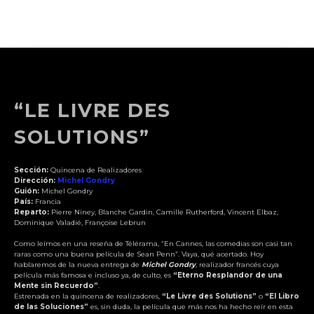
“LE LIVRE DES
SOLUTIONS”
Sección:
Quincena de Realizadores
Dirección:
Michel Gondry
Guión:
Michel Gondry
País:
Francia
Reparto:
Pierre Niney, Blanche Gardin, Camille Rutherford, Vincent Elbaz,
Dominique Valadié, Françoise Lebrun
Como leímos en una reseña de Télérama, “En Cannes, las comedias son casi tan
raras como una buena película de Sean Penn”. Vaya, qué acertado. Hoy
hablaremos de la nueva entrega de
Michel Gondry
, realizador francés cuya
película más famosa e incluso ya, de culto, es
“Eterno Resplandor de una
Mente sin Recuerdo”
.
Estrenada en la quincena de realizadores,
“Le Livre des Solutions”
o
“El Libro
de las Soluciones”
es, sin duda, la película que más nos ha hecho reír en esta