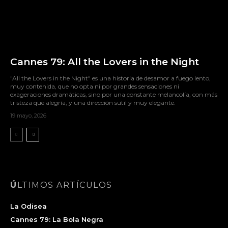
Cannes 79: All the Lovers in the Night
"All the Lovers in the Night" es una historia de desamor a fuego lento,
muy contenida, que no opta ni por grandes sensaciones ni
exageraciones dramáticas, sino por una constante melancolía, con más
tristeza que alegría, y una dirección sutil y muy elegante.
19 mayo, 2026
ÚLTIMOS ARTÍCULOS
La Odisea
Cannes 79: La Bola Negra