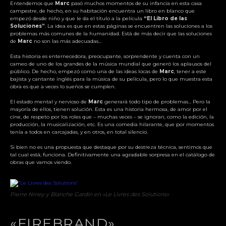
Entendemos que
Marc
pasó muchos momentos de su infancia en esta casa
campestre, de hecho, en su habitación encuentra un libro en blanco que
empezó desde niño y que le da el título a la película
“El Libro de las
Soluciones”
. La idea es que en estas páginas se encuentren las soluciones a los
problemas más comunes de la humanidad. Está de más decir que las soluciones
de
Marc
no son las más adecuadas…
Esta historia es enternecedora, preocupante, sorprendente y cuenta con un
cameo de uno de los grandes de la música mundial que generó los aplausos del
público. De hecho, empezó como una de las ideas locas de
Marc
, tener a este
bajista y cantante inglés para la música de su película, pero lo que muestra esta
obra es que a veces lo sueños se cumplen.
El estado mental y nervioso de
Marc
generará todo tipo de problemas… Pero la
mayoría de ellos, tienen solución. Esta es una historia hermosa, de amor por el
cine, de respeto por los roles que – muchas veces – se ignoran, como la edición, la
producción, la musicalización, etc. Es una comedia hilarante, que por momentos
tenía a todos en carcajadas, y en otros, en total silencio.
Si bien no es una propuesta que destaque por su destreza técnica, sentimos que
tal cual está; funciona. Definitivamente una agradable sorpresa en el catálogo de
obras que vamos viendo.
Pierre Niney y Blanche Gardin en «Le Livres des Solutions»
«FIREBRAND»