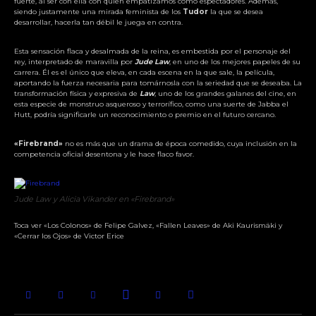
fuerte, al ser con ella con quien empatizamos como espectadores. Además,
siendo justamente una mirada feminista de los
Tudor
la que se desea
desarrollar, hacerla tan débil le juega en contra.
Esta sensación flaca y desalmada de la reina, es embestida por el personaje del
rey, interpretado de maravilla por
Jude Law
, en uno de los mejores papeles de su
carrera. Él es el único que eleva, en cada escena en la que sale, la película,
aportando la fuerza necesaria para tomárnosla con la seriedad que se deseaba. La
transformación física y expresiva de
Law
, uno de los grandes galanes del cine, en
esta especie de monstruo asqueroso y terrorífico, como una suerte de Jabba el
Hutt, podría significarle un reconocimiento o premio en el futuro cercano.
«Firebrand»
no es más que un drama de época comedido, cuya inclusión en la
competencia oficial desentona y le hace flaco favor.
Jude Law y Alicia Vikander en «Firebrand»
Toca ver «Los Colonos» de Felipe Galvez, «Fallen Leaves» de Aki Kaurismäki y
«Cerrar los Ojos» de Victor Erice